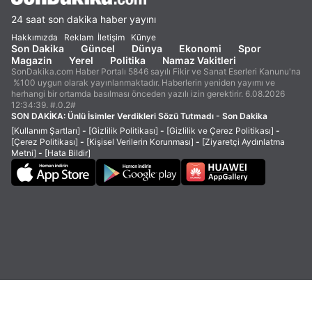
24 saat son dakika haber yayını
Hakkımızda
Reklam
İletişim
Künye
Son Dakika
Güncel
Dünya
Ekonomi
Spor
Magazin
Yerel
Politika
Namaz Vakitleri
SonDakika.com Haber Portalı 5846 sayılı Fikir ve Sanat Eserleri Kanunu'na
%100 uygun olarak yayınlanmaktadır. Haberlerin yeniden yayımı ve
herhangi bir ortamda basılması önceden yazılı izin gerektirir. 6.08.2026
12:34:39. #.0.2#
SON DAKİKA:
Ünlü İsimler Verdikleri Sözü Tutmadı - Son Dakika
[Kullanım Şartları]
-
[Gizlilik Politikası]
-
[Gizlilik ve Çerez Politikası]
-
[Çerez Politikası]
-
[Kişisel Verilerin Korunması]
-
[Ziyaretçi Aydınlatma
Metni]
-
[Hata Bildir]