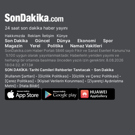
24 saat son dakika haber yayını
Hakkımızda
Reklam
İletişim
Künye
Son Dakika
Güncel
Dünya
Ekonomi
Spor
Magazin
Yerel
Politika
Namaz Vakitleri
SonDakika.com Haber Portalı 5846 sayılı Fikir ve Sanat Eserleri Kanunu'na
%100 uygun olarak yayınlanmaktadır. Haberlerin yeniden yayımı ve
herhangi bir ortamda basılması önceden yazılı izin gerektirir. 8.08.2026
18:04:32. #7.13#
SON DAKİKA:
Tarihi Camileri Rehberler Tanıtacak - Son Dakika
[Kullanım Şartları]
-
[Gizlilik Politikası]
-
[Gizlilik ve Çerez Politikası]
-
[Çerez Politikası]
-
[Kişisel Verilerin Korunması]
-
[Ziyaretçi Aydınlatma
Metni]
-
[Hata Bildir]