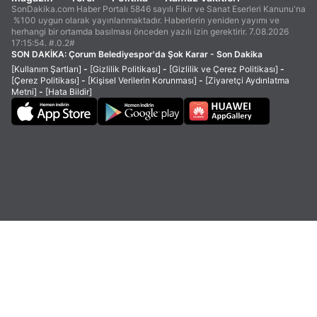
SonDakika.com Haber Portalı 5846 sayılı Fikir ve Sanat Eserleri Kanunu'na
%100 uygun olarak yayınlanmaktadır. Haberlerin yeniden yayımı ve
herhangi bir ortamda basılması önceden yazılı izin gerektirir. 7.08.2026
17:15:54. #.0.2#
SON DAKİKA:
Çorum Belediyespor'da Şok Karar - Son Dakika
[Kullanım Şartları]
-
[Gizlilik Politikası]
-
[Gizlilik ve Çerez Politikası]
-
[Çerez Politikası]
-
[Kişisel Verilerin Korunması]
-
[Ziyaretçi Aydınlatma
Metni]
-
[Hata Bildir]