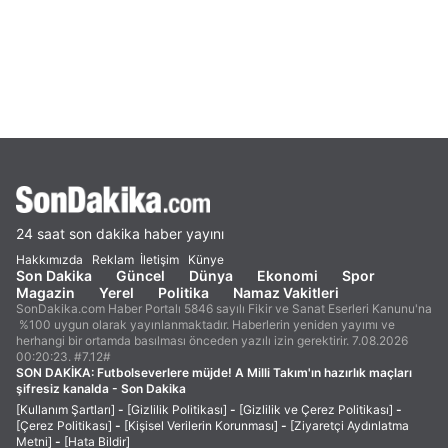
24 saat son dakika haber yayını
Hakkımızda
Reklam
İletişim
Künye
Son Dakika
Güncel
Dünya
Ekonomi
Spor
Magazin
Yerel
Politika
Namaz Vakitleri
SonDakika.com Haber Portalı 5846 sayılı Fikir ve Sanat Eserleri Kanunu'na
%100 uygun olarak yayınlanmaktadır. Haberlerin yeniden yayımı ve
herhangi bir ortamda basılması önceden yazılı izin gerektirir. 7.08.2026
00:20:23. #7.12#
SON DAKİKA:
Futbolseverlere müjde! A Milli Takım'ın hazırlık maçları
şifresiz kanalda - Son Dakika
[Kullanım Şartları]
-
[Gizlilik Politikası]
-
[Gizlilik ve Çerez Politikası]
-
[Çerez Politikası]
-
[Kişisel Verilerin Korunması]
-
[Ziyaretçi Aydınlatma
Metni]
-
[Hata Bildir]