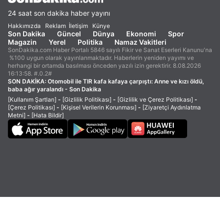
24 saat son dakika haber yayını
Hakkımızda
Reklam
İletişim
Künye
Son Dakika
Güncel
Dünya
Ekonomi
Spor
Magazin
Yerel
Politika
Namaz Vakitleri
SonDakika.com Haber Portalı 5846 sayılı Fikir ve Sanat Eserleri Kanunu'na
%100 uygun olarak yayınlanmaktadır. Haberlerin yeniden yayımı ve
herhangi bir ortamda basılması önceden yazılı izin gerektirir. 8.08.2026
16:13:58. #.0.2#
SON DAKİKA:
Otomobil ile TIR kafa kafaya çarpıştı: Anne ve kızı öldü,
baba ağır yaralandı - Son Dakika
[Kullanım Şartları]
-
[Gizlilik Politikası]
-
[Gizlilik ve Çerez Politikası]
-
[Çerez Politikası]
-
[Kişisel Verilerin Korunması]
-
[Ziyaretçi Aydınlatma
Metni]
-
[Hata Bildir]