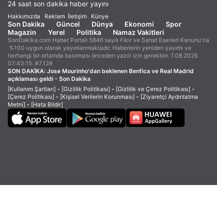
24 saat son dakika haber yayını
Hakkımızda
Reklam
İletişim
Künye
Son Dakika
Güncel
Dünya
Ekonomi
Spor
Magazin
Yerel
Politika
Namaz Vakitleri
SonDakika.com Haber Portalı 5846 sayılı Fikir ve Sanat Eserleri Kanunu'na
%100 uygun olarak yayınlanmaktadır. Haberlerin yeniden yayımı ve
herhangi bir ortamda basılması önceden yazılı izin gerektirir. 7.08.2026
07:43:15. #7.12#
SON DAKİKA:
Jose Mourinho'dan beklenen Benfica ve Real Madrid
açıklaması geldi - Son Dakika
[Kullanım Şartları]
-
[Gizlilik Politikası]
-
[Gizlilik ve Çerez Politikası]
-
[Çerez Politikası]
-
[Kişisel Verilerin Korunması]
-
[Ziyaretçi Aydınlatma
Metni]
-
[Hata Bildir]