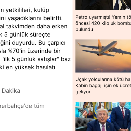
yetkilileri, kulüp
Petro uyarmıştı! Yemin tö
i yaşadıklarını belirtti.
öncesi 420 kiloluk bomb
rmal takvimden daha erken
bulundu
lk 5 günlük süreçte
ğini duyurdu. Bu çarpıcı
sla %70’in üzerinde bir
 "ilk 5 günlük satışlar" baz
ki en yüksek hasılatı
Uçak yolcularına kötü ha
Kabin bagajı için ek ücre
 Dakika
geliyor
enerbahçe'de tüm