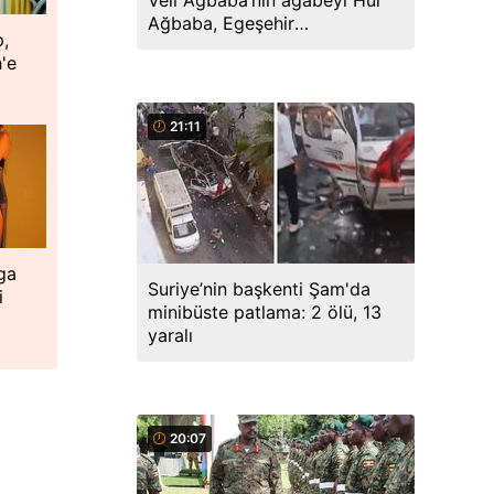
Veli Ağbaba’nın ağabeyi Hür
Ağbaba, Egeşehir
p,
soruşturmasında tutuklandı
'e
21:11
ga
Suriye’nin başkenti Şam'da
i
minibüste patlama: 2 ölü, 13
yaralı
20:07