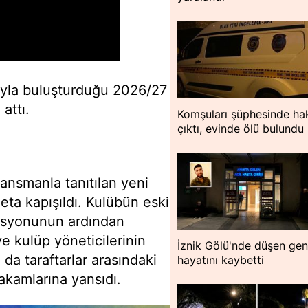
rıyla buluşturduğu 2026/27
 attı.
Komşuları şüphesinde hak
çıktı, evinde ölü bulundu
ansmanla tanıtılan yeni
deta kapışıldı. Kulübün eski
izasyonunun ardından
e kulüp yöneticilerinin
İznik Gölü'nde düşen ge
da taraftarlar arasındaki
hayatını kaybetti
rakamlarına yansıdı.