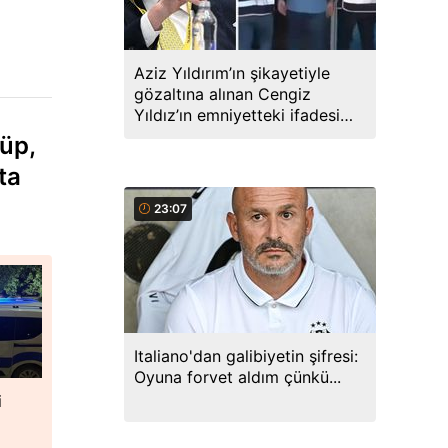
Aziz Yıldırım’ın şikayetiyle
gözaltına alınan Cengiz
Yıldız’ın emniyetteki ifadesi
ortaya çıktı
lüp,
ta
23:07
Italiano'dan galibiyetin şifresi:
Oyuna forvet aldım çünkü...
i