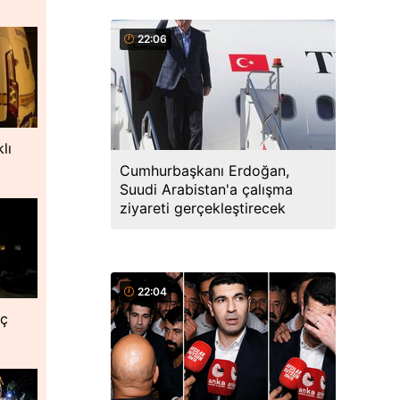
22:06
lı
Cumhurbaşkanı Erdoğan,
Suudi Arabistan'a çalışma
ziyareti gerçekleştirecek
22:04
nç