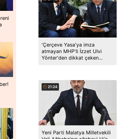
reni
a
'Çerçeve Yasa'ya imza
atmayan MHP'li İzzet Ulvi
Yönter'den dikkat çeken
paylaşım: Bir canım var...
ber!
21:24
t
Yeni Parti Malatya Milletvekili