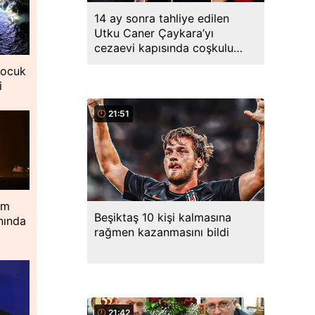
14 ay sonra tahliye edilen
Utku Caner Çaykara’yı
cezaevi kapısında coşkulu
kalabalık karşıladı
çocuk
i
21:51
im
Beşiktaş 10 kişi kalmasına
nında
rağmen kazanmasını bildi
21:42