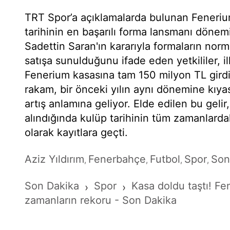
TRT Spor’a açıklamalarda bulunan Fenerium 
tarihinin en başarılı forma lansmanı dönemin
Sadettin Saran'ın kararıyla formaların no
satışa sunulduğunu ifade eden yetkililer, i
Fenerium kasasına tam 150 milyon TL girdi
rakam, bir önceki yılın aynı dönemine kıya
artış anlamına geliyor. Elde edilen bu gelir,
alındığında kulüp tarihinin tüm zamanlarda
olarak kayıtlara geçti.
Aziz Yıldırım
Fenerbahçe
Futbol
Spor
Son
,
,
,
,
Son Dakika
Spor
Kasa doldu taştı! F
›
›
zamanların rekoru - Son Dakika