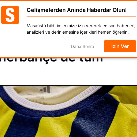
Gelişmelerden Anında Haberdar Olun!
GÜNCEL
DÜNYA
EKONOMİ
SPOR
MAGAZ
Masaüstü bildirimlerimize izin vererek en son haberleri,
anat
Kadın
Moda
Otomobil
Yaşam
analizleri ve derinlemesine içerikleri hemen öğrenin.
İzin Ver
Daha Sonra
Fenerbahçe'de tüm