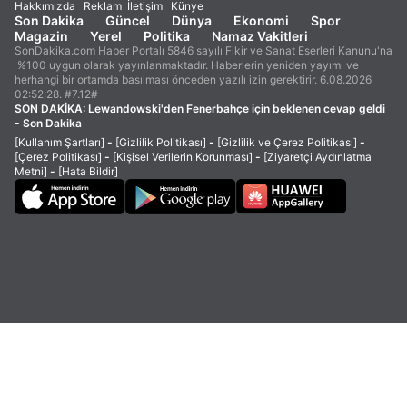
Hakkımızda
Reklam
İletişim
Künye
Son Dakika
Güncel
Dünya
Ekonomi
Spor
Magazin
Yerel
Politika
Namaz Vakitleri
SonDakika.com Haber Portalı 5846 sayılı Fikir ve Sanat Eserleri Kanunu'na
%100 uygun olarak yayınlanmaktadır. Haberlerin yeniden yayımı ve
herhangi bir ortamda basılması önceden yazılı izin gerektirir. 6.08.2026
02:52:28. #7.12#
SON DAKİKA:
Lewandowski'den Fenerbahçe için beklenen cevap geldi
- Son Dakika
[Kullanım Şartları]
-
[Gizlilik Politikası]
-
[Gizlilik ve Çerez Politikası]
-
[Çerez Politikası]
-
[Kişisel Verilerin Korunması]
-
[Ziyaretçi Aydınlatma
Metni]
-
[Hata Bildir]