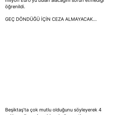
milyon Euro'yu bulan alacağını sorun etmediği
öğrenildi.
GEÇ DÖNDÜĞÜ İÇİN CEZA ALMAYACAK...
Beşiktaş'ta çok mutlu olduğunu söyleyerek 4