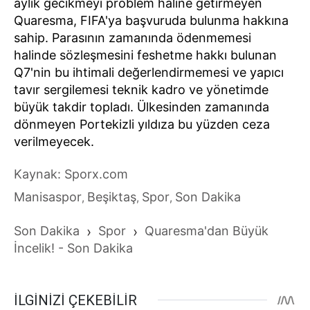
aylık gecikmeyi problem haline getirmeyen
Quaresma, FIFA'ya başvuruda bulunma hakkına
sahip. Parasının zamanında ödenmemesi
halinde sözleşmesini feshetme hakkı bulunan
Q7'nin bu ihtimali değerlendirmemesi ve yapıcı
tavır sergilemesi teknik kadro ve yönetimde
büyük takdir topladı. Ülkesinden zamanında
dönmeyen Portekizli yıldıza bu yüzden ceza
verilmeyecek.
Kaynak: Sporx.com
Manisaspor
Beşiktaş
Spor
Son Dakika
,
,
,
Son Dakika
›
Spor
›
Quaresma'dan Büyük
İncelik! - Son Dakika