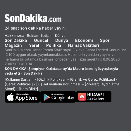
24 saat son dakika haber yayını
Hakkımızda
Reklam
İletişim
Künye
Son Dakika
Güncel
Dünya
Ekonomi
Spor
Magazin
Yerel
Politika
Namaz Vakitleri
SonDakika.com Haber Portalı 5846 sayılı Fikir ve Sanat Eserleri Kanunu'na
%100 uygun olarak yayınlanmaktadır. Haberlerin yeniden yayımı ve
herhangi bir ortamda basılması önceden yazılı izin gerektirir. 6.08.2026
23:07:09. #.0.3#
SON DAKİKA:
Şampiyon Galatasaray'da Mauro Icardi gözyaşlarıyla
veda etti - Son Dakika
[Kullanım Şartları]
-
[Gizlilik Politikası]
-
[Gizlilik ve Çerez Politikası]
-
[Çerez Politikası]
-
[Kişisel Verilerin Korunması]
-
[Ziyaretçi Aydınlatma
Metni]
-
[Hata Bildir]