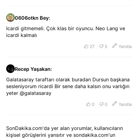
0606otkn Bey
:
Icardi gitmemeli. Çok klas bir oyuncu. Neo Lang ve
icardi kalmalı
27
5
Yanıtla
Recep Yaşakan
:
Galatasaray taraftarı olarak buradan Dursun başkana
sesleniyorum ricardi Bir sene daha kalsın onu varlığın
yeter @galatasaray
0
0
Yanıtla
SonDakika.com'da yer alan yorumlar, kullanıcıların
kişisel görüşlerini yansıtır ve sondakika.com'un