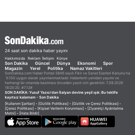
24 saat son dakika haber yayını
Hakkımızda
Reklam
İletişim
Künye
Son Dakika
Güncel
Dünya
Ekonomi
Spor
Magazin
Yerel
Politika
Namaz Vakitleri
SonDakika.com Haber Portalı 5846 sayılı Fikir ve Sanat Eserleri Kanunu'na
%100 uygun olarak yayınlanmaktadır. Haberlerin yeniden yayımı ve
herhangi bir ortamda basılması önceden yazılı izin gerektirir. 7.08.2026
18:20:20. #7.12#
SON DAKİKA:
Yusuf Yazıcı'dan İtalyan devine yeşil ışık: Bu teklife
kayıtsız kalamam - Son Dakika
[Kullanım Şartları]
-
[Gizlilik Politikası]
-
[Gizlilik ve Çerez Politikası]
-
[Çerez Politikası]
-
[Kişisel Verilerin Korunması]
-
[Ziyaretçi Aydınlatma
Metni]
-
[Hata Bildir]