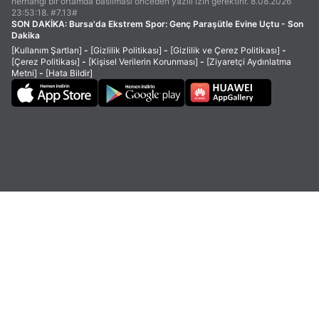
herhangi bir ortamda basılması önceden yazılı izin gerektirir. 8.08.2026
23:53:18. #7.13#
SON DAKİKA:
Bursa'da Ekstrem Spor: Genç Paraşütle Evine Uçtu - Son
Dakika
[Kullanım Şartları]
-
[Gizlilik Politikası]
-
[Gizlilik ve Çerez Politikası]
-
[Çerez Politikası]
-
[Kişisel Verilerin Korunması]
-
[Ziyaretçi Aydınlatma
Metni]
-
[Hata Bildir]