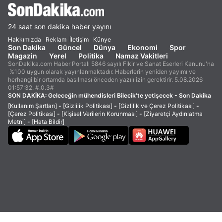
24 saat son dakika haber yayını
Hakkımızda
Reklam
İletişim
Künye
Son Dakika
Güncel
Dünya
Ekonomi
Spor
Magazin
Yerel
Politika
Namaz Vakitleri
SonDakika.com Haber Portalı 5846 sayılı Fikir ve Sanat Eserleri Kanunu'na
%100 uygun olarak yayınlanmaktadır. Haberlerin yeniden yayımı ve
herhangi bir ortamda basılması önceden yazılı izin gerektirir. 5.08.2026
01:57:32. #.0.3#
SON DAKİKA:
Geleceğin mühendisleri Bilecik'te yetişecek - Son Dakika
[Kullanım Şartları]
-
[Gizlilik Politikası]
-
[Gizlilik ve Çerez Politikası]
-
[Çerez Politikası]
-
[Kişisel Verilerin Korunması]
-
[Ziyaretçi Aydınlatma
Metni]
-
[Hata Bildir]