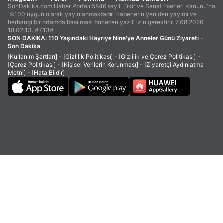
SonDakika.com Haber Portalı 5846 sayılı Fikir ve Sanat Eserleri Kanunu'na
%100 uygun olarak yayınlanmaktadır. Haberlerin yeniden yayımı ve
herhangi bir ortamda basılması önceden yazılı izin gerektirir. 7.08.2026
18:02:13. #7.13#
SON DAKİKA:
110 Yaşındaki Hayriye Nine'ye Anneler Günü Ziyareti -
Son Dakika
[Kullanım Şartları]
-
[Gizlilik Politikası]
-
[Gizlilik ve Çerez Politikası]
-
[Çerez Politikası]
-
[Kişisel Verilerin Korunması]
-
[Ziyaretçi Aydınlatma
Metni]
-
[Hata Bildir]