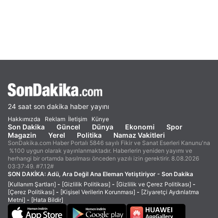
24 saat son dakika haber yayını
Hakkımızda
Reklam
İletişim
Künye
Son Dakika
Güncel
Dünya
Ekonomi
Spor
Magazin
Yerel
Politika
Namaz Vakitleri
SonDakika.com Haber Portalı 5846 sayılı Fikir ve Sanat Eserleri Kanunu'na
%100 uygun olarak yayınlanmaktadır. Haberlerin yeniden yayımı ve
herhangi bir ortamda basılması önceden yazılı izin gerektirir. 8.08.2026
03:37:49. #7.12#
SON DAKİKA:
Adü, Ara Değil Ana Eleman Yetiştiriyor - Son Dakika
[Kullanım Şartları]
-
[Gizlilik Politikası]
-
[Gizlilik ve Çerez Politikası]
-
[Çerez Politikası]
-
[Kişisel Verilerin Korunması]
-
[Ziyaretçi Aydınlatma
Metni]
-
[Hata Bildir]