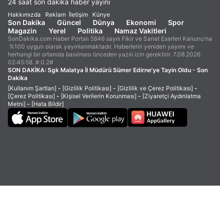
24 saat son dakika haber yayını
Hakkımızda
Reklam
İletişim
Künye
Son Dakika
Güncel
Dünya
Ekonomi
Spor
Magazin
Yerel
Politika
Namaz Vakitleri
SonDakika.com Haber Portalı 5846 sayılı Fikir ve Sanat Eserleri Kanunu'na
%100 uygun olarak yayınlanmaktadır. Haberlerin yeniden yayımı ve
herhangi bir ortamda basılması önceden yazılı izin gerektirir. 7.08.2026
02:45:58. #.0.2#
SON DAKİKA:
Sgk Malatya İl Müdürü Sümer Edirne'ye Tayin Oldu - Son
Dakika
[Kullanım Şartları]
-
[Gizlilik Politikası]
-
[Gizlilik ve Çerez Politikası]
-
[Çerez Politikası]
-
[Kişisel Verilerin Korunması]
-
[Ziyaretçi Aydınlatma
Metni]
-
[Hata Bildir]