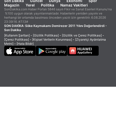
Son Dakika
Güncel
Dünya
Ekonomi
Spor
Magazin
Yerel
Politika
Namaz Vakitleri
SonDakika.com Haber Portalı 5846 sayılı Fikir ve Sanat Eserleri Kanunu'na
%100 uygun olarak yayınlanmaktadır. Haberlerin yeniden yayımı ve
herhangi bir ortamda basılması önceden yazılı izin gerektirir. 6.08.2026
23:39:16. #7.13#
SON DAKİKA:
Söke Kaymakamı Demirezer 2011 Yılını Değerlendirdi -
Son Dakika
[Kullanım Şartları]
-
[Gizlilik Politikası]
-
[Gizlilik ve Çerez Politikası]
-
[Çerez Politikası]
-
[Kişisel Verilerin Korunması]
-
[Ziyaretçi Aydınlatma
Metni]
-
[Hata Bildir]