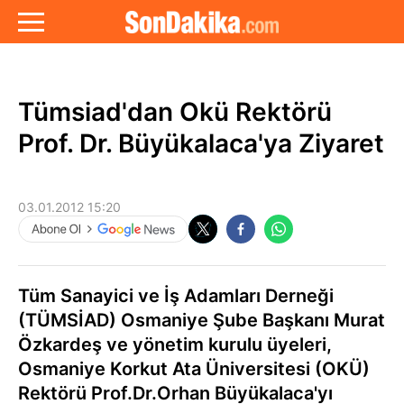
Tümsiad'dan Okü Rektörü
Prof. Dr. Büyükalaca'ya Ziyaret
03.01.2012 15:20
Tüm Sanayici ve İş Adamları Derneği
(TÜMSİAD) Osmaniye Şube Başkanı Murat
Özkardeş ve yönetim kurulu üyeleri,
Osmaniye Korkut Ata Üniversitesi (OKÜ)
Rektörü Prof.Dr.Orhan Büyükalaca'yı