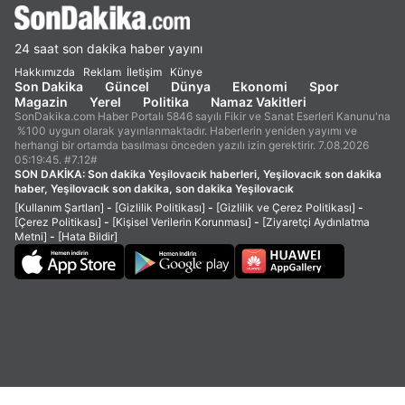
24 saat son dakika haber yayını
Hakkımızda
Reklam
İletişim
Künye
Son Dakika
Güncel
Dünya
Ekonomi
Spor
Magazin
Yerel
Politika
Namaz Vakitleri
SonDakika.com Haber Portalı 5846 sayılı Fikir ve Sanat Eserleri Kanunu'na
%100 uygun olarak yayınlanmaktadır. Haberlerin yeniden yayımı ve
herhangi bir ortamda basılması önceden yazılı izin gerektirir. 7.08.2026
05:19:45. #7.12#
SON DAKİKA:
Son dakika Yeşilovacık haberleri, Yeşilovacık son dakika
haber, Yeşilovacık son dakika, son dakika Yeşilovacık
[Kullanım Şartları]
-
[Gizlilik Politikası]
-
[Gizlilik ve Çerez Politikası]
-
[Çerez Politikası]
-
[Kişisel Verilerin Korunması]
-
[Ziyaretçi Aydınlatma
Metni]
-
[Hata Bildir]