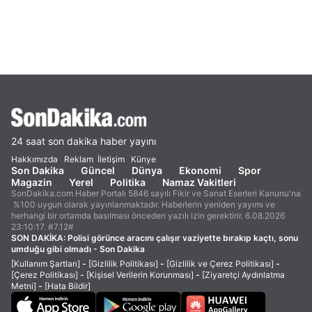
24 saat son dakika haber yayını
Hakkımızda
Reklam
İletişim
Künye
Son Dakika
Güncel
Dünya
Ekonomi
Spor
Magazin
Yerel
Politika
Namaz Vakitleri
SonDakika.com Haber Portalı 5846 sayılı Fikir ve Sanat Eserleri Kanunu'na
%100 uygun olarak yayınlanmaktadır. Haberlerin yeniden yayımı ve
herhangi bir ortamda basılması önceden yazılı izin gerektirir. 6.08.2026
23:10:17. #7.12#
SON DAKİKA:
Polisi görünce aracını çalışır vaziyette bırakıp kaçtı, sonu
umduğu gibi olmadı - Son Dakika
[Kullanım Şartları]
-
[Gizlilik Politikası]
-
[Gizlilik ve Çerez Politikası]
-
[Çerez Politikası]
-
[Kişisel Verilerin Korunması]
-
[Ziyaretçi Aydınlatma
Metni]
-
[Hata Bildir]