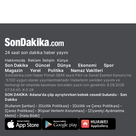
24 saat son dakika haber yayını
Hakkımızda
Reklam
İletişim
Künye
Son Dakika
Güncel
Dünya
Ekonomi
Spor
Magazin
Yerel
Politika
Namaz Vakitleri
SonDakika.com Haber Portalı 5846 sayılı Fikir ve Sanat Eserleri Kanunu'na
%100 uygun olarak yayınlanmaktadır. Haberlerin yeniden yayımı ve
herhangi bir ortamda basılması önceden yazılı izin gerektirir. 8.08.2026
07:54:40. #.0.2#
SON DAKİKA:
Adana'da çöp ayrıştırırken bebek cesedi bulundu - Son
Dakika
[Kullanım Şartları]
-
[Gizlilik Politikası]
-
[Gizlilik ve Çerez Politikası]
-
[Çerez Politikası]
-
[Kişisel Verilerin Korunması]
-
[Ziyaretçi Aydınlatma
Metni]
-
[Hata Bildir]