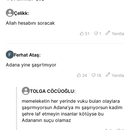
Çelikk
:
Allah hesabını soracak
51
1
Yanıtla
Ferhat Ataş
:
Adana yine şaşırtmıyor
24
18
Yanıtla
TOLGA CÖCÜOĞLU
:
memeleketin her yerinde vuku bulan olaylara
şaşırmıyorsun Adana’ya mı şaşırıyorsun kadim
şehre laf etmeyin insanlar kötüyse bu
Adananın suçu olamaz