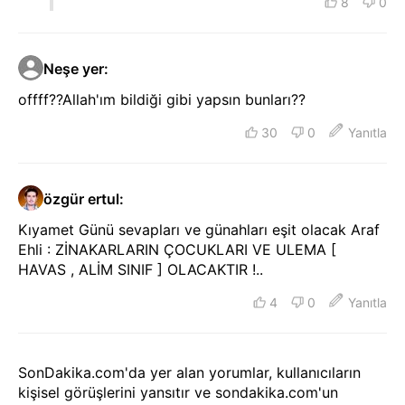
8
0
Neşe yer
:
offff??Allah'ım bildiği gibi yapsın bunları??
30
0
Yanıtla
özgür ertul
:
Kıyamet Günü sevapları ve günahları eşit olacak Araf
Ehli : ZİNAKARLARIN ÇOCUKLARI VE ULEMA [
HAVAS , ALİM SINIF ] OLACAKTIR !..
4
0
Yanıtla
SonDakika.com'da yer alan yorumlar, kullanıcıların
kişisel görüşlerini yansıtır ve sondakika.com'un