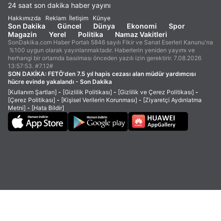
24 saat son dakika haber yayını
Hakkımızda
Reklam
İletişim
Künye
Son Dakika
Güncel
Dünya
Ekonomi
Spor
Magazin
Yerel
Politika
Namaz Vakitleri
SonDakika.com Haber Portalı 5846 sayılı Fikir ve Sanat Eserleri Kanunu'na
%100 uygun olarak yayınlanmaktadır. Haberlerin yeniden yayımı ve
herhangi bir ortamda basılması önceden yazılı izin gerektirir. 7.08.2026
13:57:53. #7.12#
SON DAKİKA:
FETÖ'den 7.5 yıl hapis cezası alan müdür yardımcısı
hücre evinde yakalandı - Son Dakika
[Kullanım Şartları]
-
[Gizlilik Politikası]
-
[Gizlilik ve Çerez Politikası]
-
[Çerez Politikası]
-
[Kişisel Verilerin Korunması]
-
[Ziyaretçi Aydınlatma
Metni]
-
[Hata Bildir]