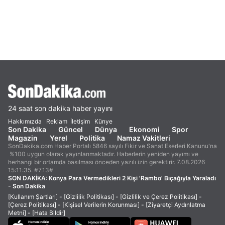
24 saat son dakika haber yayını
Hakkımızda
Reklam
İletişim
Künye
Son Dakika
Güncel
Dünya
Ekonomi
Spor
Magazin
Yerel
Politika
Namaz Vakitleri
SonDakika.com Haber Portalı 5846 sayılı Fikir ve Sanat Eserleri Kanunu'na
%100 uygun olarak yayınlanmaktadır. Haberlerin yeniden yayımı ve
herhangi bir ortamda basılması önceden yazılı izin gerektirir. 7.08.2026
15:11:35. #7.13#
SON DAKİKA:
Konya Para Vermedikleri 2 Kişi 'Rambo' Bıçağıyla Yaraladı
- Son Dakika
[Kullanım Şartları]
-
[Gizlilik Politikası]
-
[Gizlilik ve Çerez Politikası]
-
[Çerez Politikası]
-
[Kişisel Verilerin Korunması]
-
[Ziyaretçi Aydınlatma
Metni]
-
[Hata Bildir]