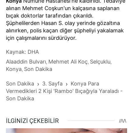
Konya
Numune Hastanesi'ne kaldırıldı. Tedaviye
alınan Mehmet Coşkun'un kalçasına saplanan
bıçak doktorlar tarafından çıkarıldı.
Şüphelilerden Hasan S. olay yerinde gözaltına
alınırken, polis kaçan diğer şüpheliyi yakalamak
için çalışmalarını sürdürüyor.
Kaynak: DHA
Alaaddin Bulvarı
Mehmet Ali Koç
Selçuklu
,
,
,
Konya
Son Dakika
,
Son Dakika
›
3. Sayfa
›
Konya Para
Vermedikleri 2 Kişi 'Rambo' Bıçağıyla Yaraladı -
Son Dakika