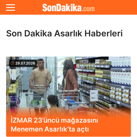
Son Dakika Asarlık Haberleri
29.07.2026
İZMAR 23’üncü mağazasını
Menemen Asarlık’ta açtı