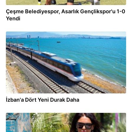
Çeşme Belediyespor, Asarlık Gençlikspor'u 1-0
Yendi
04.02.2023
İzban'a Dört Yeni Durak Daha
11.10.2022