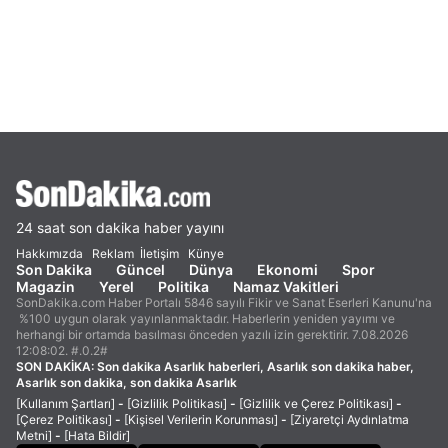
24 saat son dakika haber yayını
Hakkımızda
Reklam
İletişim
Künye
Son Dakika
Güncel
Dünya
Ekonomi
Spor
Magazin
Yerel
Politika
Namaz Vakitleri
SonDakika.com Haber Portalı 5846 sayılı Fikir ve Sanat Eserleri Kanunu'na
%100 uygun olarak yayınlanmaktadır. Haberlerin yeniden yayımı ve
herhangi bir ortamda basılması önceden yazılı izin gerektirir. 7.08.2026
12:08:02. #.0.2#
SON DAKİKA:
Son dakika Asarlık haberleri, Asarlık son dakika haber,
Asarlık son dakika, son dakika Asarlık
[Kullanım Şartları]
-
[Gizlilik Politikası]
-
[Gizlilik ve Çerez Politikası]
-
[Çerez Politikası]
-
[Kişisel Verilerin Korunması]
-
[Ziyaretçi Aydınlatma
Metni]
-
[Hata Bildir]