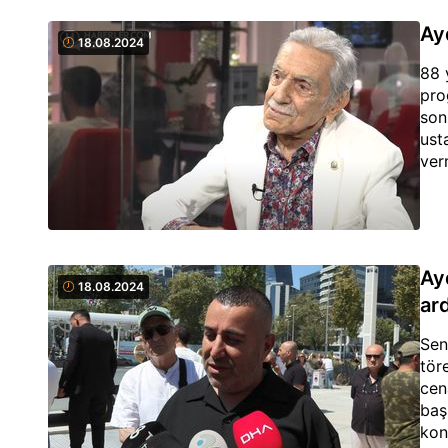
Ay
18.08.2024
88 
pro
son
ust
ver
Ay
18.08.2024
ar
Sen
tör
cen
baş
kon