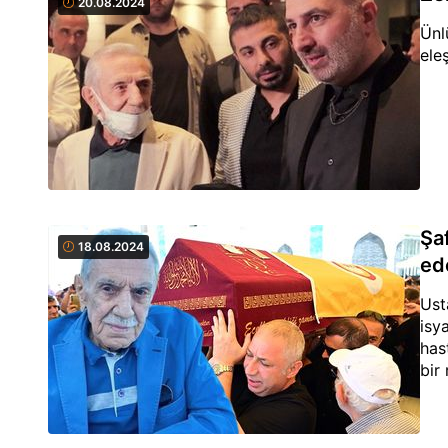
20.08.2024
Ünl
ele
Şa
18.08.2024
ed
Ust
isy
has
bir