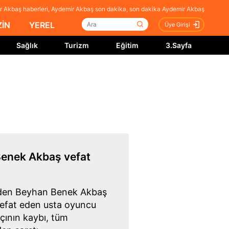
 Akbaş haberleri, Aydemir Akbaş son dakika, son dakika Aydemir Akbaş
İN
YEREL
Üye Girişi
Sağlık
Turizm
Eğitim
3.Sayfa
Benek Akbaş vefat
inden Beyhan Benek Akbaş
 vefat eden usta oyuncu
çının kaybı, tüm