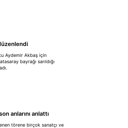
düzenlendi
cu Aydemir Akbaş için
atasaray bayrağı sarıldığı
adı.
on anlarını anlattı
enen törene birçok sanatçı ve