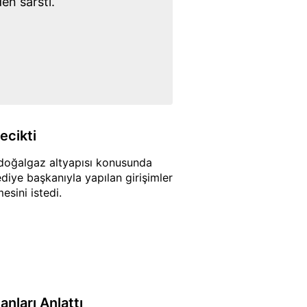
en sarstı.
ecikti
doğalgaz altyapısı konusunda
diye başkanıyla yapılan girişimler
esini istedi.
nları Anlattı