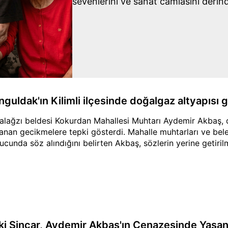
sevenlerini ve sanat camiasını derind
guldak'ın Kilimli ilçesinde doğalgaz altyapısı g
alağzı beldesi Kokurdan Mahallesi Muhtarı Aydemir Akbaş, 
anan gecikmelere tepki gösterdi. Mahalle muhtarları ve bele
ucunda söz alındığını belirten Akbaş, sözlerin yerine getirilm
ki Sincar, Aydemir Akbaş'ın Cenazesinde Yaşana