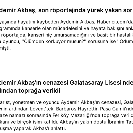
demir Akbaş, son röportajında yürek yakan sor
yaşında hayatını kaybeden Aydemir Akbaş, Haberler.com'd
gramında kanserle olan mücadelesini ve hayata bakışını anl
 röportajda, kanseri hiç umursamadığını ve basit bir hastal
a oyuncu, ''Ölümden korkuyor musun?'' sorusuna ise ''Ödüm 
mişti.
demir Akbaş'ın cenazesi Galatasaray Lisesi'nd
dından toprağa verildi
arist, yönetmen ve oyuncu Aydemir Akbaş'ın cenazesi, Gala
enin ardından Levent'teki Barbaros Hayrettin Paşa Camii'nd
aze namazı sonrasında Feriköy Mezarlığı'nda toprağa verildi
kanı ve birçok isim katıldı. Akbaş'ın yakın dostu İbrahim Tat
uşma yaparak Akbaş'ı anlattı.