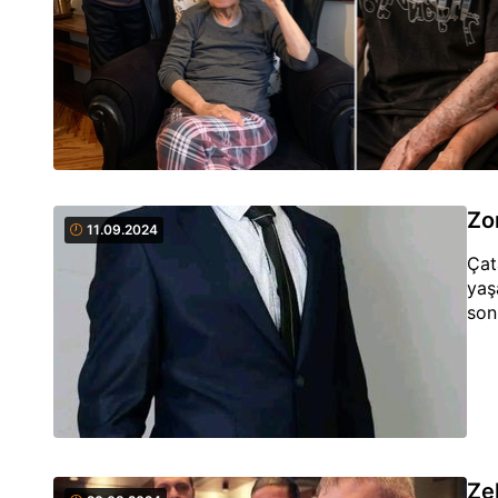
Zon
11.09.2024
Çat
yaş
son
Ze