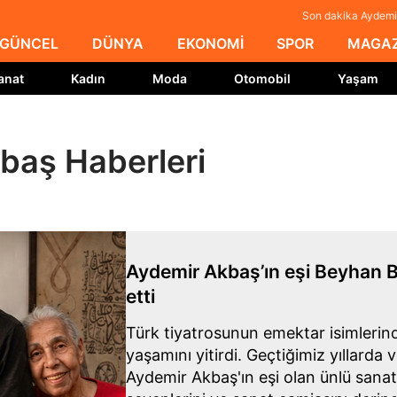
Son dakika Aydemir
GÜNCEL
DÜNYA
EKONOMİ
SPOR
MAGAZ
anat
Kadın
Moda
Otomobil
Yaşam
baş Haberleri
Aydemir Akbaş’ın eşi Beyhan 
etti
Türk tiyatrosunun emektar isimler
yaşamını yitirdi. Geçtiğimiz yıllarda
Aydemir Akbaş'ın eşi olan ünlü sanat