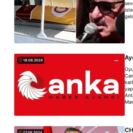
sev
ist
gel
Ay
18.08.2024
Oyu
Cam
kat
yap
Ant
Man
CH
17.08.2024