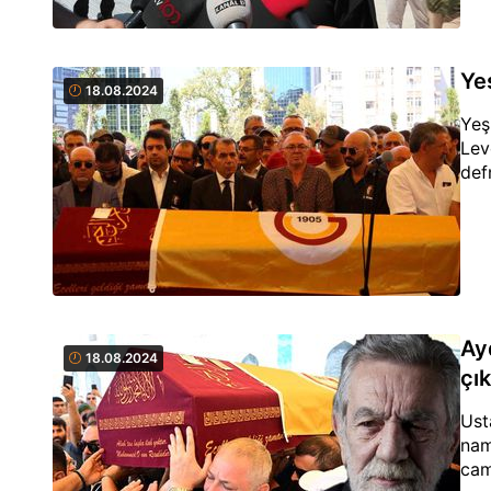
Ye
18.08.2024
Yeş
Lev
def
Ay
18.08.2024
çık
Ust
nam
cam