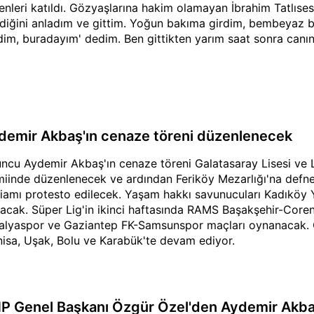
enleri katıldı. Gözyaşlarına hakim olamayan İbrahim Tatlıse
ediğini anladım ve gittim. Yoğun bakıma girdim, bembeyaz 
dim, buradayım' dedim. Ben gittikten yarım saat sonra canını
demir Akbaş'ın cenaze töreni düzenlenecek
ncu Aydemir Akbaş'ın cenaze töreni Galatasaray Lisesi ve 
iinde düzenlenecek ve ardından Feriköy Mezarlığı'na defne
liamı protesto edilecek. Yaşam hakkı savunucuları Kadıköy
acak. Süper Lig'in ikinci haftasında RAMS Başakşehir-Core
alyaspor ve Gaziantep FK-Samsunspor maçları oynanacak. Or
isa, Uşak, Bolu ve Karabük'te devam ediyor.
P Genel Başkanı Özgür Özel'den Aydemir Akbaş 