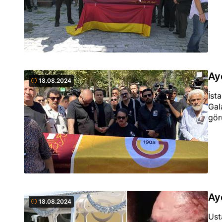
Ay
18.08.2024
İst
Gal
gör
Ay
18.08.2024
Ust