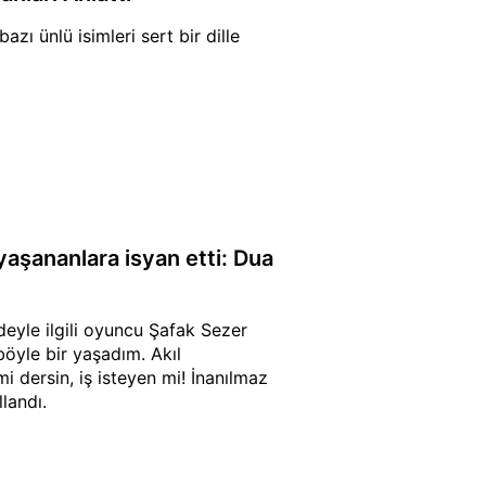
zı ünlü isimleri sert bir dille
aşananlara isyan etti: Dua
eyle ilgili oyuncu Şafak Sezer
böyle bir yaşadım. Akıl
 dersin, iş isteyen mi! İnanılmaz
llandı.