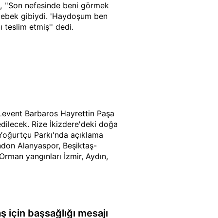
s, ''Son nefesinde beni görmek
bebek gibiydi. 'Haydoşum ben
 teslim etmiş'' dedi.
Levent Barbaros Hayrettin Paşa
dilecek. Rize İkizdere'deki doğa
 Yoğurtçu Parkı'nda açıklama
ndon Alanyaspor, Beşiktaş-
man yangınları İzmir, Aydın,
için başsağlığı mesajı