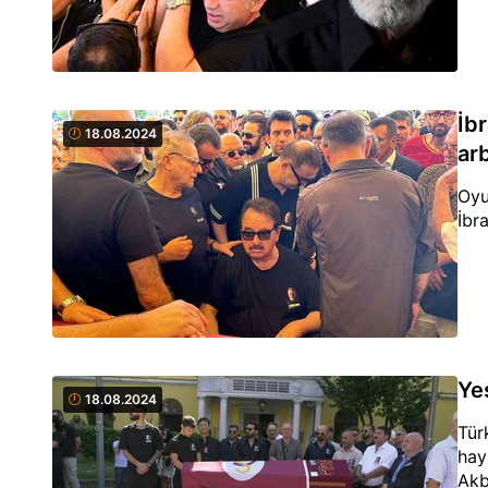
İb
18.08.2024
ar
Oyu
İbr
Ye
18.08.2024
Tür
hay
Akb