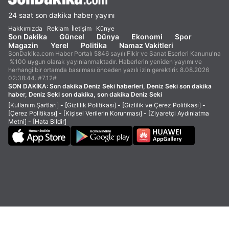
24 saat son dakika haber yayını
Hakkımızda
Reklam
İletişim
Künye
Son Dakika
Güncel
Dünya
Ekonomi
Spor
Magazin
Yerel
Politika
Namaz Vakitleri
SonDakika.com Haber Portalı 5846 sayılı Fikir ve Sanat Eserleri Kanunu'na
%100 uygun olarak yayınlanmaktadır. Haberlerin yeniden yayımı ve
herhangi bir ortamda basılması önceden yazılı izin gerektirir. 8.08.2026
02:38:44. #7.12#
SON DAKİKA:
Son dakika Deniz Seki haberleri, Deniz Seki son dakika
haber, Deniz Seki son dakika, son dakika Deniz Seki
[Kullanım Şartları]
-
[Gizlilik Politikası]
-
[Gizlilik ve Çerez Politikası]
-
[Çerez Politikası]
-
[Kişisel Verilerin Korunması]
-
[Ziyaretçi Aydınlatma
Metni]
-
[Hata Bildir]