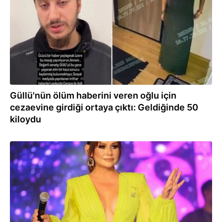
Güllü'nün ölüm haberini veren oğlu için
cezaevine girdiği ortaya çıktı: Geldiğinde 50
kiloydu
17.09.2025