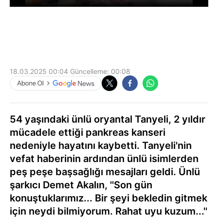
18.03.2025 00:04
Güncelleme:
00:08
54 yaşındaki ünlü oryantal Tanyeli, 2 yıldır
mücadele ettiği pankreas kanseri
nedeniyle hayatını kaybetti. Tanyeli'nin
vefat haberinin ardından ünlü isimlerden
peş peşe başsağlığı mesajları geldi. Ünlü
şarkıcı Demet Akalın, ''Son gün
konuştuklarımız... Bir şeyi bekledin gitmek
için neydi bilmiyorum. Rahat uyu kuzum...''