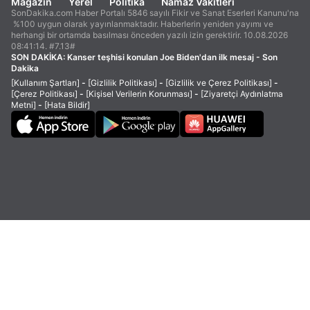
Magazin
Yerel
Politika
Namaz Vakitleri
SonDakika.com Haber Portalı 5846 sayılı Fikir ve Sanat Eserleri Kanunu'na
%100 uygun olarak yayınlanmaktadır. Haberlerin yeniden yayımı ve
herhangi bir ortamda basılması önceden yazılı izin gerektirir. 10.08.2026
08:41:14. #7.13#
SON DAKİKA:
Kanser teşhisi konulan Joe Biden'dan ilk mesaj - Son
Dakika
[Kullanım Şartları]
-
[Gizlilik Politikası]
-
[Gizlilik ve Çerez Politikası]
-
[Çerez Politikası]
-
[Kişisel Verilerin Korunması]
-
[Ziyaretçi Aydınlatma
Metni]
-
[Hata Bildir]