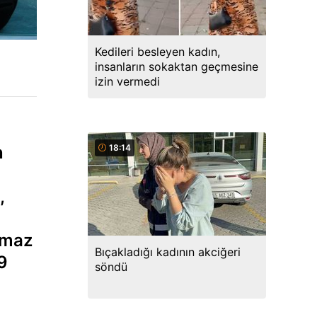
Kedileri besleyen kadın,
insanların sokaktan geçmesine
izin vermedi
n
18:14
,
ılmaz
Bıçakladığı kadının akciğeri
9
söndü