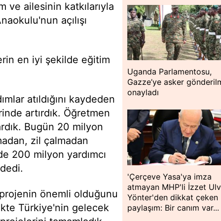
 ve ailesinin katkılarıyla
naokulu'nun açılışı
in en iyi şekilde eğitim
Uganda Parlamentosu,
Gazze’ye asker gönderil
onayladı
dımlar atıldığını kaydeden
rinde artırdık. Öğretmen
ardık. Bugün 20 milyon
madan, zil çalmadan
e de 200 milyon yardımcı
 dedi.
'Çerçeve Yasa'ya imza
atmayan MHP'li İzzet Ulv
 projenin önemli olduğunu
Yönter'den dikkat çeken
ikte Türkiye'nin gelecek
paylaşım: Bir canım var...