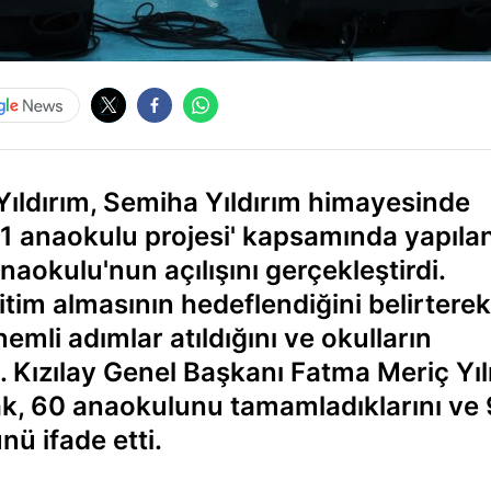
 Yıldırım, Semiha Yıldırım himayesinde
l 81 anaokulu projesi' kapsamında yapıla
okulu'nun açılışını gerçekleştirdi.
ğitim almasının hedeflendiğini belirterek
emli adımlar atıldığını ve okulların
di. Kızılay Genel Başkanı Fatma Meriç Y
k, 60 anaokulunu tamamladıklarını ve 
ü ifade etti.