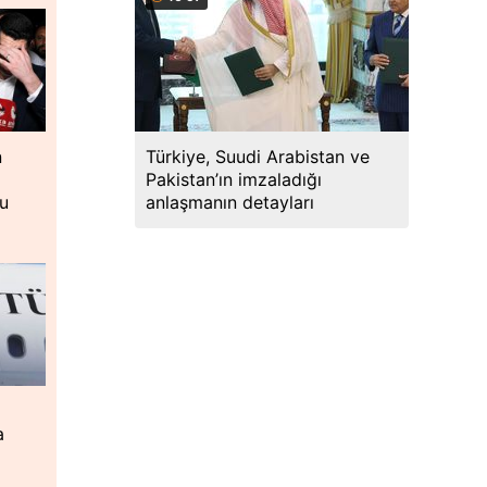
Türkiye, Suudi Arabistan ve
n
Pakistan’ın imzaladığı
anlaşmanın detayları
lu
,
a