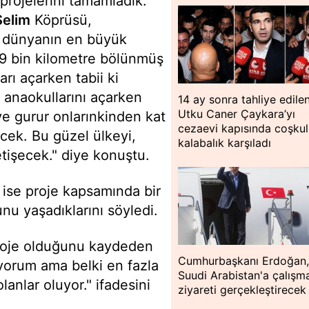
 projelerini tamamladık.
Selim
Köprüsü,
, dünyanın en büyük
9 bin kilometre bölünmüş
rı açarken tabii ki
 anaokullarını açarken
14 ay sonra tahliye edile
Utku Caner Çaykara’yı
 gurur onlarınkinden kat
cezaevi kapısında coşku
ecek. Bu güzel ülkeyi,
kalabalık karşıladı
etişecek." diye konuştu.
ise proje kapsamında bir
 yaşadıklarını söyledi.
 proje olduğunu kaydeden
Cumhurbaşkanı Erdoğan
ıyorum ama belki en fazla
Suudi Arabistan'a çalışm
olanlar oluyor." ifadesini
ziyareti gerçekleştirecek