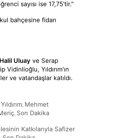
enci sayısı ise 17,75'tir."
okul bahçesine fidan
Halil Uluay
ve Serap
Vidinlioğlu, Yıldırım'ın
er ve vatandaşlar katıldı.
Yıldırım
Mehmet
,
Meriç
Son Dakika
,
ilesinin Katkılarıyla Safizer
- Son Dakika