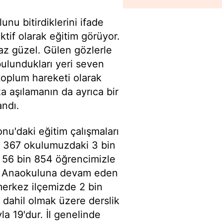
u bitirdiklerini ifade
tif olarak eğitim görüyor.
az güzel. Gülen gözlerle
bulundukları yeri seven
 toplum hareketi olarak
 aşılamanın da ayrıca bir
andı.
nu'daki eğitim çalışmaları
a 367 okulumuzdaki 3 bin
 56 bin 854 öğrencimizle
k. Anaokuluna devam eden
 merkez ilçemizde 2 bin
dahil olmak üzere derslik
la 19'dur. İl genelinde