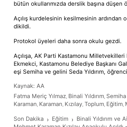
bütün okullarımızda derslik başına düşen öğr
Açılış kurdelesinin kesilmesinin ardından 
dikildi.
Protokol üyeleri daha sonra okulu gezdi.
Açılışa, AK Parti Kastamonu Milletvekilleri
Ekmekci, Kastamonu Belediye Başkanı Galip 
eşi Semiha ve gelini Seda Yıldırım, öğrencil
Kaynak: AA
Fatma Meriç Yılmaz
Binali Yıldırım
Semiha 
,
,
Karaman
Karaman
Kızılay
Toplum
Eğitim
,
,
,
,
,
Son Dakika
Eğitim
Binali Yıldırım ve A
›
›
Mehmet Karaman Kızılay Anaokulu Açıldı 