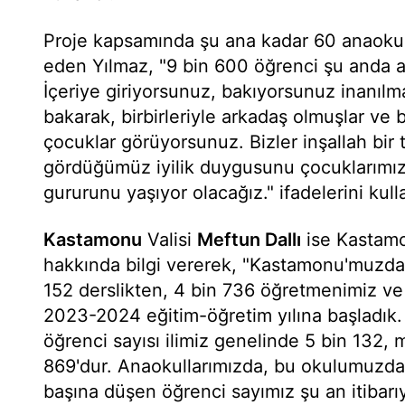
Proje kapsamında şu ana kadar 60 anaokulun
eden Yılmaz, "9 bin 600 öğrenci şu anda ak
İçeriye giriyorsunuz, bakıyorsunuz inanılm
bakarak, birbirleriyle arkadaş olmuşlar ve 
çocuklar görüyorsunuz. Bizler inşallah bir
gördüğümüz iyilik duygusunu çocuklarımıza
gururunu yaşıyor olacağız." ifadelerini kull
Kastamonu
Valisi
Meftun Dallı
ise Kastamo
hakkında bilgi vererek, "Kastamonu'muzd
152 derslikten, 4 bin 736 öğretmenimiz ve
2023-2024 eğitim-öğretim yılına başladı
öğrenci sayısı ilimiz genelinde 5 bin 132,
869'dur. Anaokullarımızda, bu okulumuzda 
başına düşen öğrenci sayımız şu an itibarıy