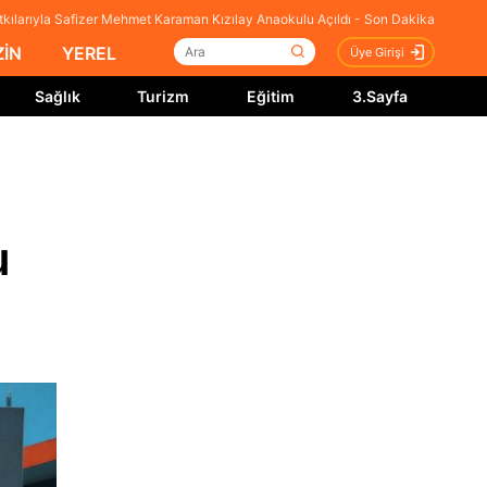
 Katkılarıyla Safizer Mehmet Karaman Kızılay Anaokulu Açıldı - Son Dakika
İN
YEREL
Üye Girişi
Sağlık
Turizm
Eğitim
3.Sayfa
u