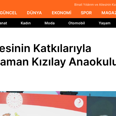
Binali Yıldırım ve Ailesinin
GÜNCEL
DÜNYA
EKONOMİ
SPOR
MAGAZ
anat
Kadın
Moda
Otomobil
Yaşam
lesinin Katkılarıyla
aman Kızılay Anaokul