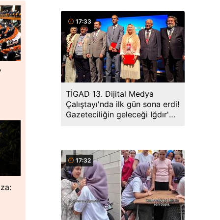
17:33
'
TİGAD 13. Dijital Medya
Çalıştayı'nda ilk gün sona erdi!
Gazeteciliğin geleceği Iğdır'da
ele alındı
17:32
za: