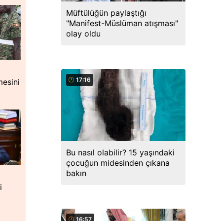
Müftülüğün paylaştığı
"Manifest-Müslüman atışması"
olay oldu
17:16
mesini
Bu nasıl olabilir? 15 yaşındaki
çocuğun midesinden çıkana
bakın
i
16:57