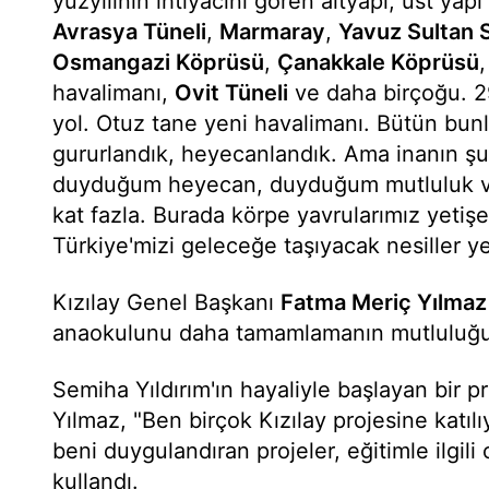
yüzyılının ihtiyacını gören altyapı, üst yapı
Avrasya Tüneli
,
Marmaray
,
Yavuz Sultan 
Osmangazi Köprüsü
,
Çanakkale Köprüsü
havalimanı,
Ovit Tüneli
ve daha birçoğu. 2
yol. Otuz tane yeni havalimanı. Bütün bunla
gururlandık, heyecanlandık. Ama inanın şu
duyduğum heyecan, duyduğum mutluluk ve
kat fazla. Burada körpe yavrularımız yetiş
Türkiye'mizi geleceğe taşıyacak nesiller y
Kızılay Genel Başkanı
Fatma Meriç Yılmaz
anaokulunu daha tamamlamanın mutluluğunu
Semiha Yıldırım'ın hayaliyle başlayan bir
Yılmaz, "Ben birçok Kızılay projesine katıl
beni duygulandıran projeler, eğitimle ilgili 
kullandı.