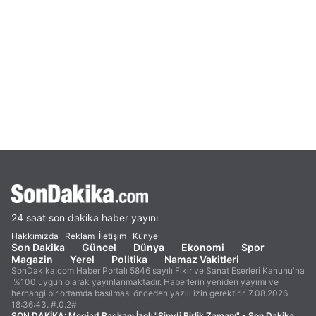
24 saat son dakika haber yayını
Hakkımızda
Reklam
İletişim
Künye
Son Dakika
Güncel
Dünya
Ekonomi
Spor
Magazin
Yerel
Politika
Namaz Vakitleri
SonDakika.com Haber Portalı 5846 sayılı Fikir ve Sanat Eserleri Kanunu'na
%100 uygun olarak yayınlanmaktadır. Haberlerin yeniden yayımı ve
herhangi bir ortamda basılması önceden yazılı izin gerektirir. 7.08.2026
18:36:43. #.0.2#
SON DAKİKA:
Megiad Başkanı İzol: "Şimdi Birlik Zamanı" - Son Dakika