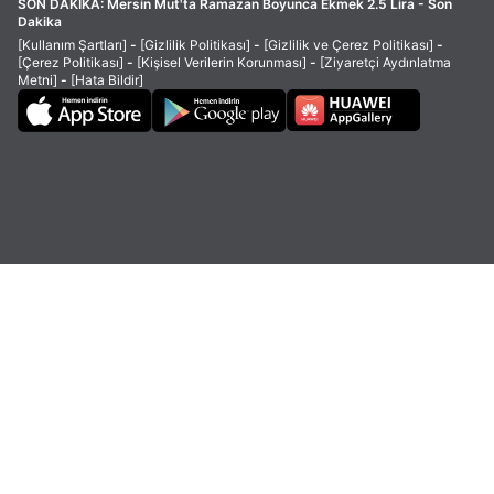
SON DAKİKA:
Mersin Mut'ta Ramazan Boyunca Ekmek 2.5 Lira - Son
Dakika
[Kullanım Şartları]
-
[Gizlilik Politikası]
-
[Gizlilik ve Çerez Politikası]
-
[Çerez Politikası]
-
[Kişisel Verilerin Korunması]
-
[Ziyaretçi Aydınlatma
Metni]
-
[Hata Bildir]