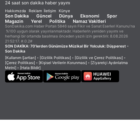
24 saat son dakika haber yayını
Hakkımızda
Reklam
İletişim
Künye
Son Dakika
Güncel
Dünya
Ekonomi
Spor
Magazin
Yerel
Politika
Namaz Vakitleri
SonDakika.com Haber Portalı 5846 sayılı Fikir ve Sanat Eserleri Kanunu'na
%100 uygun olarak yayınlanmaktadır. Haberlerin yeniden yayımı ve
herhangi bir ortamda basılması önceden yazılı izin gerektirir. 8.08.2026
21:52:17. #.0.2#
SON DAKİKA:
70'lerden Günümüze Müzikal Bir Yolculuk: Düşperest -
Son Dakika
[Kullanım Şartları]
-
[Gizlilik Politikası]
-
[Gizlilik ve Çerez Politikası]
-
[Çerez Politikası]
-
[Kişisel Verilerin Korunması]
-
[Ziyaretçi Aydınlatma
Metni]
-
[Hata Bildir]