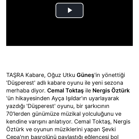
TAŞRA Kabare, Oğuz Utku
Güneş
'in yönettiği
'Düşperest' adlı kabare oyunu ile yeni sezona
merhaba diyor.
Cemal Toktaş
ile
Nergis Öztürk
'ün hikayesinden Ayça Işıldar'ın uyarlayarak
yazdığı 'Düşperest' oyunu, bir şarkıcının
70'lerden günümüze müzikal yolculuğunu ve
kendine varışını anlatıyor. Cemal Toktaş, Nergis
Öztürk ve oyunun müziklerini yapan Şevki
Çepa'nın başrolünü paylaştığı eğlencesi bol