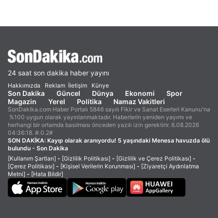
24 saat son dakika haber yayını
Hakkımızda
Reklam
İletişim
Künye
Son Dakika
Güncel
Dünya
Ekonomi
Spor
Magazin
Yerel
Politika
Namaz Vakitleri
SonDakika.com Haber Portalı 5846 sayılı Fikir ve Sanat Eserleri Kanunu'na
%100 uygun olarak yayınlanmaktadır. Haberlerin yeniden yayımı ve
herhangi bir ortamda basılması önceden yazılı izin gerektirir. 6.08.2026
04:36:18. #.0.2#
SON DAKİKA:
Kayıp olarak aranıyordu! 5 yaşındaki Menesa havuzda ölü
bulundu - Son Dakika
[Kullanım Şartları]
-
[Gizlilik Politikası]
-
[Gizlilik ve Çerez Politikası]
-
[Çerez Politikası]
-
[Kişisel Verilerin Korunması]
-
[Ziyaretçi Aydınlatma
Metni]
-
[Hata Bildir]