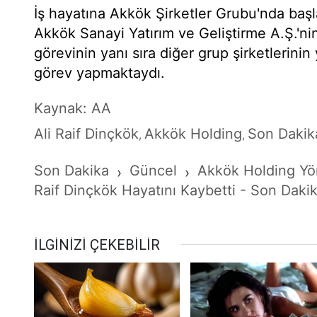
İş hayatına Akkök Şirketler Grubu'nda başl
Akkök Sanayi Yatırım ve Geliştirme A.Ş.'n
görevinin yanı sıra diğer grup şirketlerinin
görev yapmaktaydı.
Kaynak: AA
Ali Raif Dinçkök
Akkök Holding
Son Dakik
,
,
Son Dakika
Güncel
Akkök Holding Yön
›
›
Raif Dinçkök Hayatını Kaybetti - Son Daki