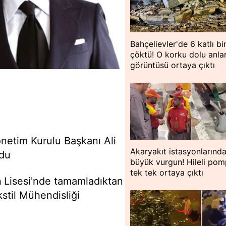
Bahçelievler'de 6 katlı bi
çöktü! O korku dolu anlar
görüntüsü ortaya çıktı
önetim Kurulu Başkanı Ali
Akaryakıt istasyonlarınd
ğdu
büyük vurgun! Hileli pom
tek tek ortaya çıktı
a
Lisesi'nde tamamladıktan
stil Mühendisliği