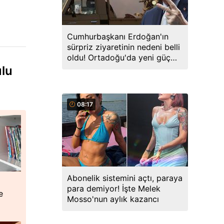
Cumhurbaşkanı Erdoğan'ın
sürpriz ziyaretinin nedeni belli
oldu! Ortadoğu'da yeni güç
birliği kuruluyor
ulu
08:17
Abonelik sistemini açtı, paraya
para demiyor! İşte Melek
e
Mosso'nun aylık kazancı