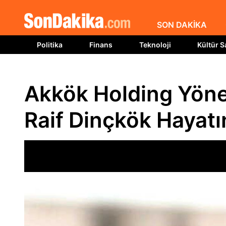
SON DAKİKA
Politika
Finans
Teknoloji
Kültür S
Akkök Holding Yöne
Raif Dinçkök Hayatı