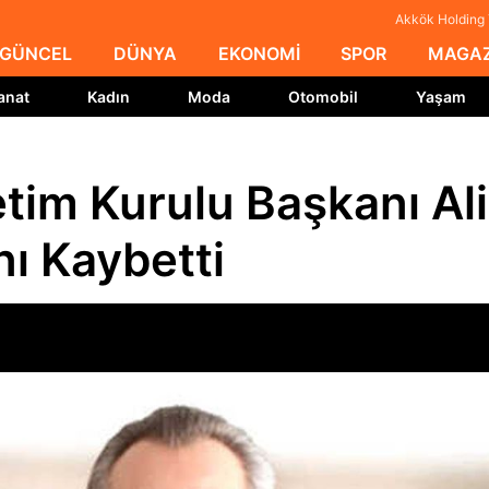
Akkök Holding 
GÜNCEL
DÜNYA
EKONOMİ
SPOR
MAGAZ
anat
Kadın
Moda
Otomobil
Yaşam
tim Kurulu Başkanı Ali
nı Kaybetti