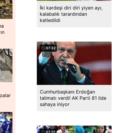
İki kardeşi diri diri yiyen ayı,
kalabalık tarardından
katledildi
na
ın
07:32
a
Cumhurbaşkanı Erdoğan
palar
talimatı verdi! AK Parti 81 ilde
sahaya iniyor
07:22