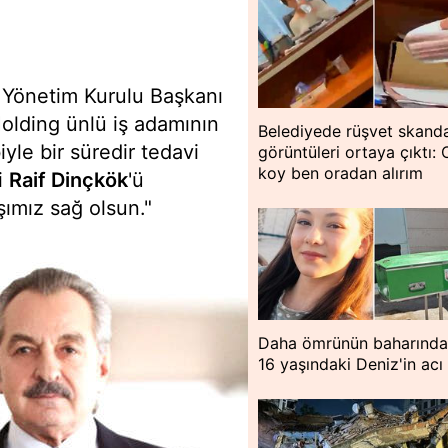
Yönetim Kurulu Başkanı
olding ünlü iş adamının
Belediyede rüşvet skanda
yle bir süredir tedavi
görüntüleri ortaya çıktı:
koy ben oradan alırım
i
Raif Dinçkök
'ü
ımız sağ olsun."
Daha ömrünün baharında
16 yaşındaki Deniz'in acı