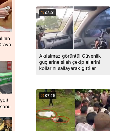
08:01
lının
 Oraya
Akılalmaz görüntü! Güvenlik
güçlerine silah çekip ellerini
kollarını sallayarak gittiler
07:46
ydı!
 sonu