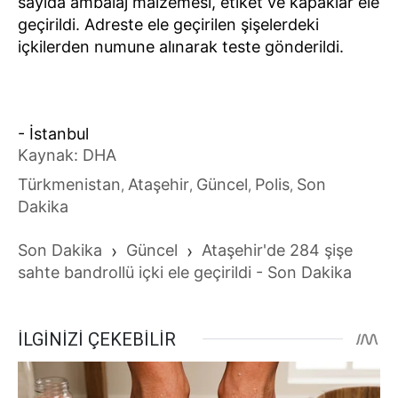
sayıda ambalaj malzemesi, etiket ve kapaklar ele
geçirildi. Adreste ele geçirilen şişelerdeki
içkilerden numune alınarak teste gönderildi.
- İstanbul
Kaynak: DHA
Türkmenistan
Ataşehir
Güncel
Polis
Son
,
,
,
,
Dakika
Son Dakika
›
Güncel
›
Ataşehir'de 284 şişe
sahte bandrollü içki ele geçirildi - Son Dakika