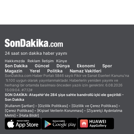
24 saat son dakika haber yayını
Hakkımızda
Reklam
İletişim
Künye
Son Dakika
Güncel
Dünya
Ekonomi
Spor
Magazin
Yerel
Politika
Namaz Vakitleri
SonDakika.com Haber Portalı 5846 sayılı Fikir ve Sanat Eserleri Kanunu'na
%100 uygun olarak yayınlanmaktadır. Haberlerin yeniden yayımı ve
herhangi bir ortamda basılması önceden yazılı izin gerektirir. 6.08.2026
15:09:04. #7.12#
SON DAKİKA:
Ataşehir'de 284 şişe sahte bandrollü içki ele geçirildi -
Son Dakika
[Kullanım Şartları]
-
[Gizlilik Politikası]
-
[Gizlilik ve Çerez Politikası]
-
[Çerez Politikası]
-
[Kişisel Verilerin Korunması]
-
[Ziyaretçi Aydınlatma
Metni]
-
[Hata Bildir]