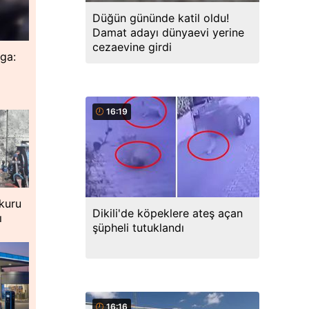
Düğün gününde katil oldu!
Damat adayı dünyaevi yerine
cezaevine girdi
ga:
16:19
 kuru
Dikili'de köpeklere ateş açan
ı
şüpheli tutuklandı
16:16