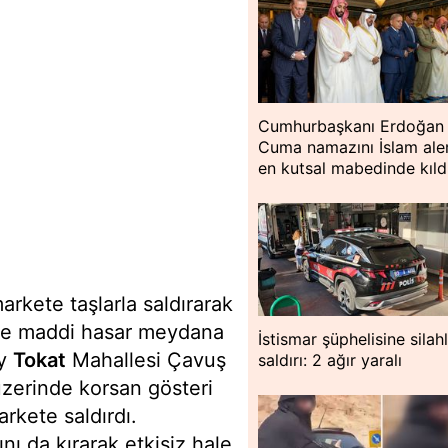
Cumhurbaşkanı Erdoğan
Cuma namazını İslam ale
en kutsal mabedinde kıld
arkete taşlarla saldırarak
tte maddi hasar meydana
İstismar şüphelisine silahl
öy
Tokat
Mahallesi Çavuş
saldırı: 2 ağır yaralı
zerinde korsan gösteri
arkete saldırdı.
nı da kırarak etkisiz hale