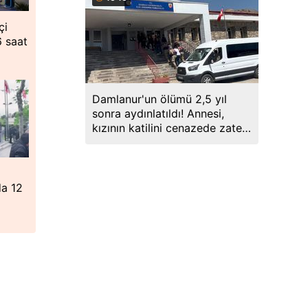
çi
6 saat
Damlanur'un ölümü 2,5 yıl
sonra aydınlatıldı! Annesi,
kızının katilini cenazede zaten
söylemiş
da 12