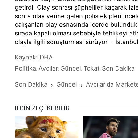
getirdi. Olay sonrası şüpheliler kaçarak izle
sonra olay yerine gelen polis ekipleri ince
çalışanları olay esnasında içerde bulunduk
sırada kapalı olması sebebiyle tehlikeyi atlat
olayla ilgili soruşturması sürüyor. - İstanbu
Kaynak: DHA
Politika
Avcılar
Güncel
Tokat
Son Dakika
,
,
,
,
Son Dakika
Güncel
Avcılar'da Markete
›
›