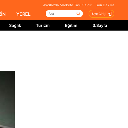
Avcılar'da Markete Taşlı Saldırı - Son Dakika
İN
YEREL
Üye Girişi
Sağlık
Turizm
Eğitim
3.Sayfa