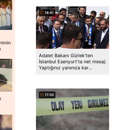
18:41
minin
ı
Adalet Bakanı Gürlek'ten
İstanbul Esenyurt'ta net mesaj:
Yaptığınız yanınıza kar
kalmayacak, peşinizdeyiz
17:35
ı