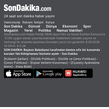
24 saat son dakika haber yayını
Hakkımızda
Reklam
İletişim
Künye
Son Dakika
Güncel
Dünya
Ekonomi
Spor
Magazin
Yerel
Politika
Namaz Vakitleri
SonDakika.com Haber Portalı 5846 sayılı Fikir ve Sanat Eserleri Kanunu'na
%100 uygun olarak yayınlanmaktadır. Haberlerin yeniden yayımı ve
herhangi bir ortamda basılması önceden yazılı izin gerektirir. 8.08.2026
16:39:41. #.0.2#
SON DAKİKA:
Beykoz Belediyesi tarafından denize sıfır bir konumda
kurulan Yalı Kütüphanesi hizmete açıldı - Son Dakika
[Kullanım Şartları]
-
[Gizlilik Politikası]
-
[Gizlilik ve Çerez Politikası]
-
[Çerez Politikası]
-
[Kişisel Verilerin Korunması]
-
[Ziyaretçi Aydınlatma
Metni]
-
[Hata Bildir]