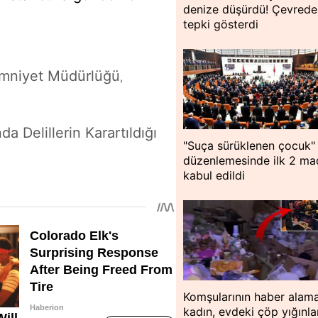
denize düşürdü! Çevredek
tepki gösterdi
mniyet Müdürlüğü
,
da Delillerin Karartıldığı
"Suça sürüklenen çocuk"
düzenlemesinde ilk 2 m
kabul edildi
Komşularının haber alama
kadın, evdeki çöp yığınla