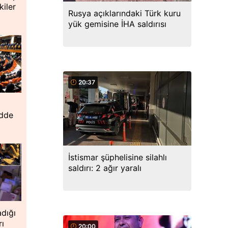
iler
Rusya açıklarındaki Türk kuru
yük gemisine İHA saldırısı
20:37
adde
İstismar şüphelisine silahlı
saldırı: 2 ağır yaralı
dığı
rı
20:00