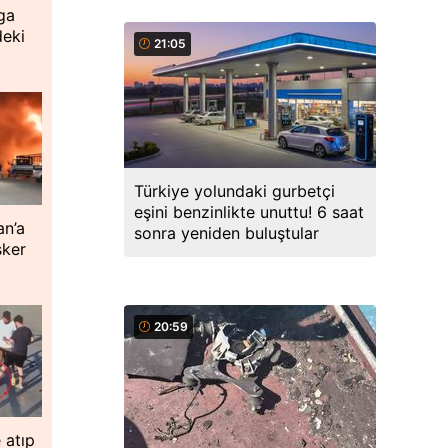
ga
deki
21:05
Türkiye yolundaki gurbetçi
eşini benzinlikte unuttu! 6 saat
an’a
sonra yeniden buluştular
sker
20:59
 atıp