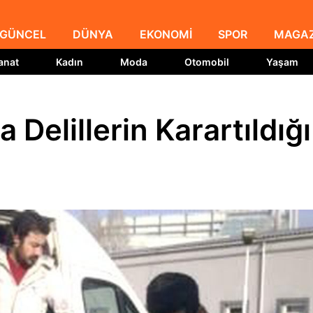
GÜNCEL
DÜNYA
EKONOMİ
SPOR
MAGAZ
anat
Kadın
Moda
Otomobil
Yaşam
 Delillerin Karartıldığı