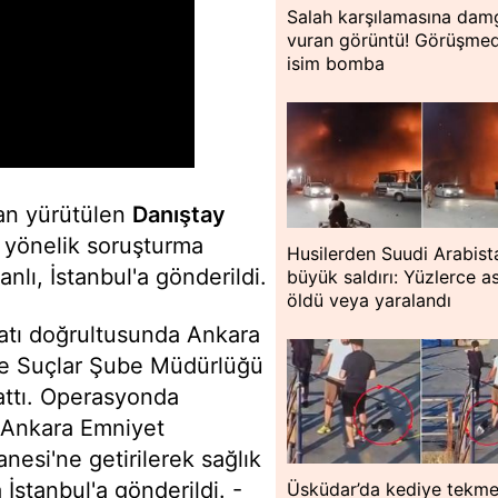
Salah karşılamasına dam
vuran görüntü! Görüşme
isim bomba
an yürütülen
Danıştay
ına yönelik soruşturma
Husilerden Suudi Arabist
lı, İstanbul'a gönderildi.
büyük saldırı: Yüzlerce a
öldü veya yaralandı
matı doğrultusunda Ankara
ze Suçlar Şube Müdürlüğü
attı. Operasyonda
e Ankara Emniyet
esi'ne getirilerek sağlık
 İstanbul'a gönderildi. -
Üsküdar’da kediye tekme