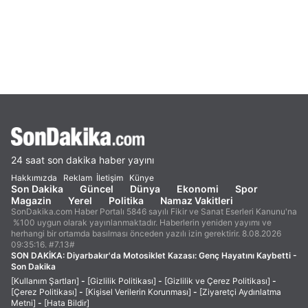
24 saat son dakika haber yayını
Hakkımızda
Reklam
İletişim
Künye
Son Dakika
Güncel
Dünya
Ekonomi
Spor
Magazin
Yerel
Politika
Namaz Vakitleri
SonDakika.com Haber Portalı 5846 sayılı Fikir ve Sanat Eserleri Kanunu'na
%100 uygun olarak yayınlanmaktadır. Haberlerin yeniden yayımı ve
herhangi bir ortamda basılması önceden yazılı izin gerektirir. 8.08.2026
09:35:16. #7.13#
SON DAKİKA:
Diyarbakır'da Motosiklet Kazası: Genç Hayatını Kaybetti -
Son Dakika
[Kullanım Şartları]
-
[Gizlilik Politikası]
-
[Gizlilik ve Çerez Politikası]
-
[Çerez Politikası]
-
[Kişisel Verilerin Korunması]
-
[Ziyaretçi Aydınlatma
Metni]
-
[Hata Bildir]