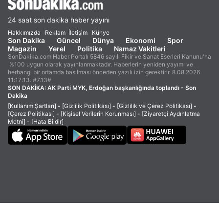
24 saat son dakika haber yayını
Hakkımızda
Reklam
İletişim
Künye
Son Dakika
Güncel
Dünya
Ekonomi
Spor
Magazin
Yerel
Politika
Namaz Vakitleri
SonDakika.com Haber Portalı 5846 sayılı Fikir ve Sanat Eserleri Kanunu'na
%100 uygun olarak yayınlanmaktadır. Haberlerin yeniden yayımı ve
herhangi bir ortamda basılması önceden yazılı izin gerektirir. 8.08.2026
11:17:13. #7.13#
SON DAKİKA:
AK Parti MYK, Erdoğan başkanlığında toplandı - Son
Dakika
[Kullanım Şartları]
-
[Gizlilik Politikası]
-
[Gizlilik ve Çerez Politikası]
-
[Çerez Politikası]
-
[Kişisel Verilerin Korunması]
-
[Ziyaretçi Aydınlatma
Metni]
-
[Hata Bildir]