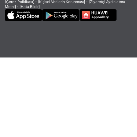
[Çerez Politikası]
-
[Kişisel Verilerin Korunması]
-
[Ziyaretçi Aydınlatma
Metni]
-
[Hata Bildir]