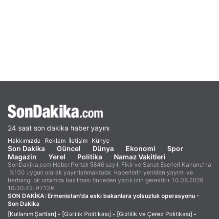
24 saat son dakika haber yayını
Hakkımızda
Reklam
İletişim
Künye
Son Dakika
Güncel
Dünya
Ekonomi
Spor
Magazin
Yerel
Politika
Namaz Vakitleri
SonDakika.com Haber Portalı 5846 sayılı Fikir ve Sanat Eserleri Kanunu'na
%100 uygun olarak yayınlanmaktadır. Haberlerin yeniden yayımı ve
herhangi bir ortamda basılması önceden yazılı izin gerektirir. 10.08.2026
10:30:42. #7.13#
SON DAKİKA:
Ermenistan'da eski bakanlara yolsuzluk operasyonu -
Son Dakika
[Kullanım Şartları]
-
[Gizlilik Politikası]
-
[Gizlilik ve Çerez Politikası]
-