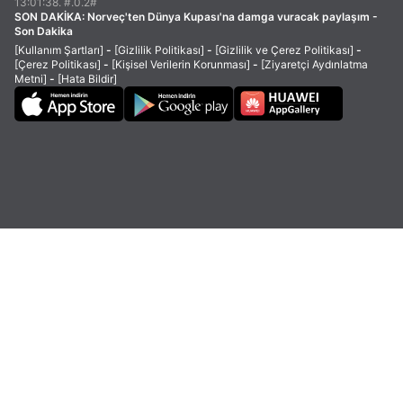
13:01:38. #.0.2#
SON DAKİKA:
Norveç'ten Dünya Kupası'na damga vuracak paylaşım -
Son Dakika
[Kullanım Şartları]
-
[Gizlilik Politikası]
-
[Gizlilik ve Çerez Politikası]
-
[Çerez Politikası]
-
[Kişisel Verilerin Korunması]
-
[Ziyaretçi Aydınlatma
Metni]
-
[Hata Bildir]