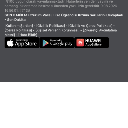
%100 uygun olarak yayınlanmaktadır. Haberlerin yeniden yayımı ve
herhangi bir ortamda basılması önceden yazılı izin gerektirir. 9.08.2026
16:56:01. #7.13#
SON DAKİKA:
Erzurum Valisi, Lise Öğrencisi Kızının Sorularını Cevapladı
- Son Dakika
[Kullanım Şartları]
-
[Gizlilik Politikası]
-
[Gizlilik ve Çerez Politikası]
-
[Çerez Politikası]
-
[Kişisel Verilerin Korunması]
-
[Ziyaretçi Aydınlatma
Metni]
-
[Hata Bildir]