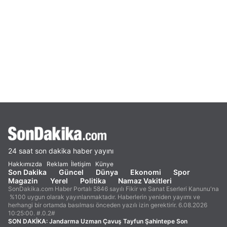
24 saat son dakika haber yayını
Hakkımızda
Reklam
İletişim
Künye
Son Dakika
Güncel
Dünya
Ekonomi
Spor
Magazin
Yerel
Politika
Namaz Vakitleri
SonDakika.com Haber Portalı 5846 sayılı Fikir ve Sanat Eserleri Kanunu'na
%100 uygun olarak yayınlanmaktadır. Haberlerin yeniden yayımı ve
herhangi bir ortamda basılması önceden yazılı izin gerektirir. 6.08.2026
10:25:00. #.0.2#
SON DAKİKA:
Jandarma Uzman Çavuş Tayfun Şahintepe Son