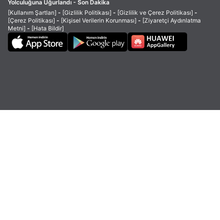
Yolculuğuna Uğurlandı - Son Dakika
[Kullanım Şartları]
-
[Gizlilik Politikası]
-
[Gizlilik ve Çerez Politikası]
-
[Çerez Politikası]
-
[Kişisel Verilerin Korunması]
-
[Ziyaretçi Aydınlatma
Metni]
-
[Hata Bildir]