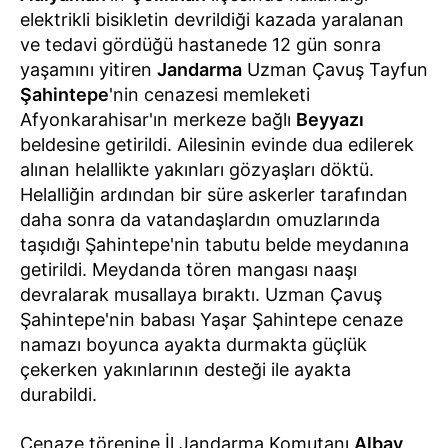
elektrikli bisikletin devrildiği kazada yaralanan
ve tedavi gördüğü hastanede 12 gün sonra
yaşamını yitiren
Jandarma
Uzman Çavuş Tayfun
Şahintepe
'nin cenazesi memleketi
Afyonkarahisar'ın merkeze bağlı
Beyyazı
beldesine getirildi. Ailesinin evinde dua edilerek
alınan helallikte yakınları gözyaşları döktü.
Helalliğin ardından bir süre askerler tarafından
daha sonra da vatandaşlardın omuzlarında
taşıdığı Şahintepe'nin tabutu belde meydanına
getirildi. Meydanda tören mangası naaşı
devralarak musallaya bıraktı. Uzman Çavuş
Şahintepe'nin babası Yaşar Şahintepe cenaze
namazı boyunca ayakta durmakta güçlük
çekerken yakınlarının desteği ile ayakta
durabildi.
Cenaze törenine İl Jandarma Komutanı
Albay