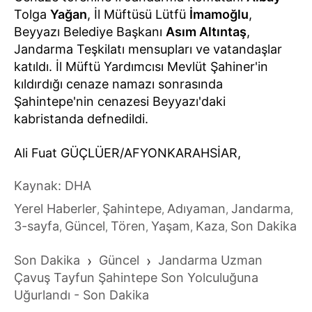
Tolga
Yağan
, İl Müftüsü Lütfü
İmamoğlu
,
Beyyazı Belediye Başkanı
Asım Altıntaş
,
Jandarma Teşkilatı mensupları ve vatandaşlar
katıldı. İl Müftü Yardımcısı Mevlüt Şahiner'in
kıldırdığı cenaze namazı sonrasında
Şahintepe'nin cenazesi Beyyazı'daki
kabristanda defnedildi.
Ali Fuat GÜÇLÜER/AFYONKARAHSİAR,
Kaynak: DHA
Yerel Haberler
Şahintepe
Adıyaman
Jandarma
,
,
,
,
3-sayfa
Güncel
Tören
Yaşam
Kaza
Son Dakika
,
,
,
,
,
Son Dakika
›
Güncel
›
Jandarma Uzman
Çavuş Tayfun Şahintepe Son Yolculuğuna
Uğurlandı - Son Dakika