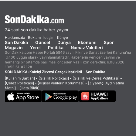
24 saat son dakika haber yayını
Hakkımızda
Reklam
İletişim
Künye
Son Dakika
Güncel
Dünya
Ekonomi
Spor
Magazin
Yerel
Politika
Namaz Vakitleri
SonDakika.com Haber Portalı 5846 sayılı Fikir ve Sanat Eserleri Kanunu'na
%100 uygun olarak yayınlanmaktadır. Haberlerin yeniden yayımı ve
herhangi bir ortamda basılması önceden yazılı izin gerektirir. 6.08.2026
10:53:51. #7.12#
SON DAKİKA:
Kaleiçi Zirvesi Gerçekleştirildi - Son Dakika
[Kullanım Şartları]
-
[Gizlilik Politikası]
-
[Gizlilik ve Çerez Politikası]
-
[Çerez Politikası]
-
[Kişisel Verilerin Korunması]
-
[Ziyaretçi Aydınlatma
Metni]
-
[Hata Bildir]