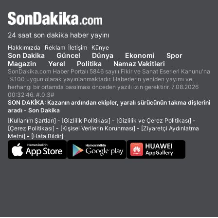
24 saat son dakika haber yayını
Hakkımızda
Reklam
İletişim
Künye
Son Dakika
Güncel
Dünya
Ekonomi
Spor
Magazin
Yerel
Politika
Namaz Vakitleri
SonDakika.com Haber Portalı 5846 sayılı Fikir ve Sanat Eserleri Kanunu'na
%100 uygun olarak yayınlanmaktadır. Haberlerin yeniden yayımı ve
herhangi bir ortamda basılması önceden yazılı izin gerektirir. 7.08.2026
00:32:46. #.0.3#
SON DAKİKA:
Kazanın ardından ekipler, yaralı sürücünün takma dişlerini
aradı - Son Dakika
[Kullanım Şartları]
-
[Gizlilik Politikası]
-
[Gizlilik ve Çerez Politikası]
-
[Çerez Politikası]
-
[Kişisel Verilerin Korunması]
-
[Ziyaretçi Aydınlatma
Metni]
-
[Hata Bildir]