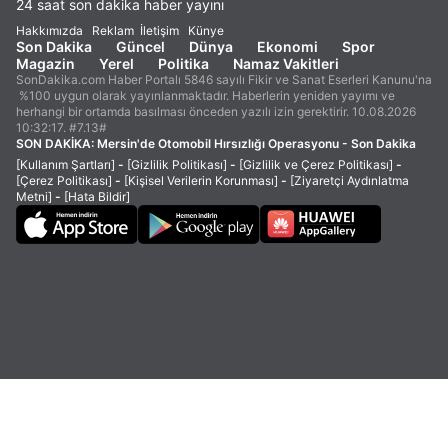
24 saat son dakika haber yayını
Hakkımızda
Reklam
İletişim
Künye
Son Dakika
Güncel
Dünya
Ekonomi
Spor
Magazin
Yerel
Politika
Namaz Vakitleri
SonDakika.com Haber Portalı 5846 sayılı Fikir ve Sanat Eserleri Kanunu'na
%100 uygun olarak yayınlanmaktadır. Haberlerin yeniden yayımı ve
herhangi bir ortamda basılması önceden yazılı izin gerektirir. 10.08.2026
10:32:17. #7.13#
SON DAKİKA:
Mersin'de Otomobil Hırsızlığı Operasyonu - Son Dakika
[Kullanım Şartları]
-
[Gizlilik Politikası]
-
[Gizlilik ve Çerez Politikası]
-
[Çerez Politikası]
-
[Kişisel Verilerin Korunması]
-
[Ziyaretçi Aydınlatma
Metni]
-
[Hata Bildir]