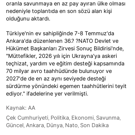
oranla savunmaya en az pay ayıran ülke olması
nedeniyle toplantıda en son sözü alan kişi
olduğunu aktardı.
Türkiye'nin ev sahipliğinde 7-8 Temmuz'da
Ankara'da düzenlenen 36.? ?NATO Devlet ve
Hükümet Başkanları Zirvesi Sonuç Bildirisi'nde,
"Müttefikler, 2026 yılı için Ukrayna'ya askeri
teçhizat, yardım ve eğitim desteği kapsamında
70 milyar avro taahhüdünde bulunuyor ve
2027'de de en az aynı seviyede desteği
sürdürme yönündeki egemen taahhütlerini teyit
ediyor." ifadelerine yer verilmişti.
Kaynak: AA
Çek Cumhuriyeti
Politika
Ekonomi
Savunma
,
,
,
,
Güncel
Ankara
Dünya
Nato
Son Dakika
,
,
,
,