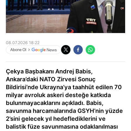
08.07.2026 18:22
Çekya Başbakanı Andrej Babis,
Ankara’daki NATO Zirvesi Sonuç
Bildirisi’nde Ukrayna’ya taahhüt edilen 70
milyar avroluk askeri desteğe katkıda
bulunmayacaklarını açıkladı. Babis,
savunma harcamalarında GSYH’nin yüzde
2’sini gelecek yıl hedeflediklerini ve
balistik füze savunmasına odaklanılması