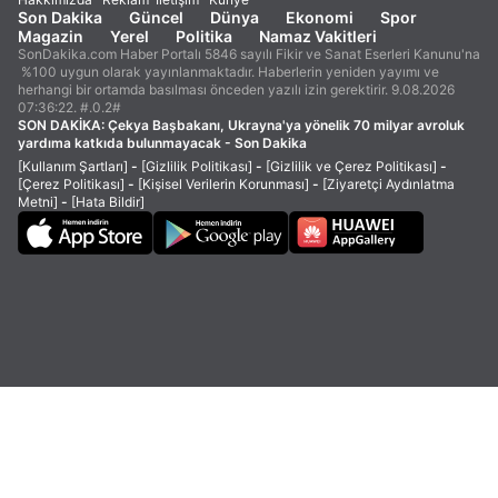
Son Dakika
Güncel
Dünya
Ekonomi
Spor
Magazin
Yerel
Politika
Namaz Vakitleri
SonDakika.com Haber Portalı 5846 sayılı Fikir ve Sanat Eserleri Kanunu'na
%100 uygun olarak yayınlanmaktadır. Haberlerin yeniden yayımı ve
herhangi bir ortamda basılması önceden yazılı izin gerektirir. 9.08.2026
07:36:22. #.0.2#
SON DAKİKA:
Çekya Başbakanı, Ukrayna'ya yönelik 70 milyar avroluk
yardıma katkıda bulunmayacak - Son Dakika
[Kullanım Şartları]
-
[Gizlilik Politikası]
-
[Gizlilik ve Çerez Politikası]
-
[Çerez Politikası]
-
[Kişisel Verilerin Korunması]
-
[Ziyaretçi Aydınlatma
Metni]
-
[Hata Bildir]