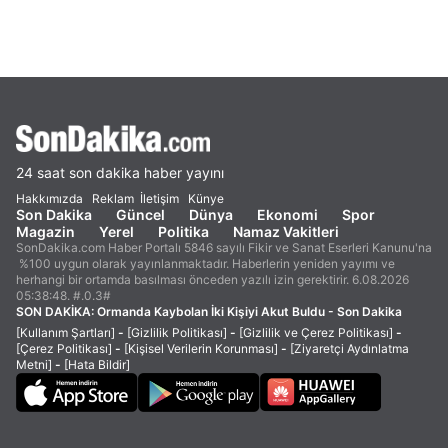
24 saat son dakika haber yayını
Hakkımızda
Reklam
İletişim
Künye
Son Dakika
Güncel
Dünya
Ekonomi
Spor
Magazin
Yerel
Politika
Namaz Vakitleri
SonDakika.com Haber Portalı 5846 sayılı Fikir ve Sanat Eserleri Kanunu'na
%100 uygun olarak yayınlanmaktadır. Haberlerin yeniden yayımı ve
herhangi bir ortamda basılması önceden yazılı izin gerektirir. 6.08.2026
05:38:48. #.0.3#
SON DAKİKA:
Ormanda Kaybolan İki Kişiyi Akut Buldu - Son Dakika
[Kullanım Şartları]
-
[Gizlilik Politikası]
-
[Gizlilik ve Çerez Politikası]
-
[Çerez Politikası]
-
[Kişisel Verilerin Korunması]
-
[Ziyaretçi Aydınlatma
Metni]
-
[Hata Bildir]