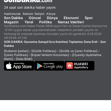
24 saat son dakika haber yayını
Hakkımızda
Reklam
İletişim
Künye
Son Dakika
Güncel
Dünya
Ekonomi
Spor
Magazin
Yerel
Politika
Namaz Vakitleri
SonDakika.com Haber Portalı 5846 sayılı Fikir ve Sanat Eserleri Kanunu'na
%100 uygun olarak yayınlanmaktadır. Haberlerin yeniden yayımı ve
herhangi bir ortamda basılması önceden yazılı izin gerektirir. 8.08.2026
08:39:56. #7.12#
SON DAKİKA:
Savunma Sanayii İcra Komitesi Toplantısı Sona Erdi - Son
Dakika
[Kullanım Şartları]
-
[Gizlilik Politikası]
-
[Gizlilik ve Çerez Politikası]
-
[Çerez Politikası]
-
[Kişisel Verilerin Korunması]
-
[Ziyaretçi Aydınlatma
Metni]
-
[Hata Bildir]